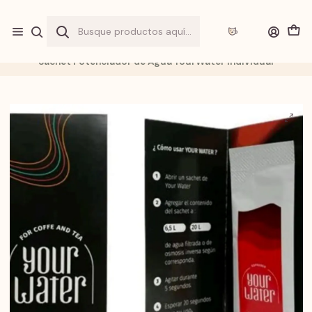
Envio a
"$1.990"
por sobre
$20.000
y
GRATIS
sobre
$40.000
en
Gran Santiago
Inicio
Tienda
Accesorios
Sachet Potenciador de Agua YourWater Individual