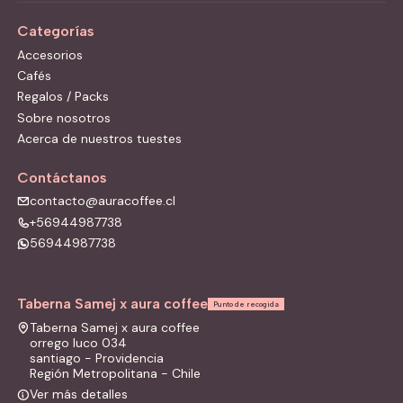
Categorías
Accesorios
Cafés
Regalos / Packs
Sobre nosotros
Acerca de nuestros tuestes
Contáctanos
contacto@auracoffee.cl
+56944987738
56944987738
Taberna Samej x aura coffee
Punto de recogida
Taberna Samej x aura coffee
orrego luco 034
santiago - Providencia
Región Metropolitana - Chile
Ver más detalles