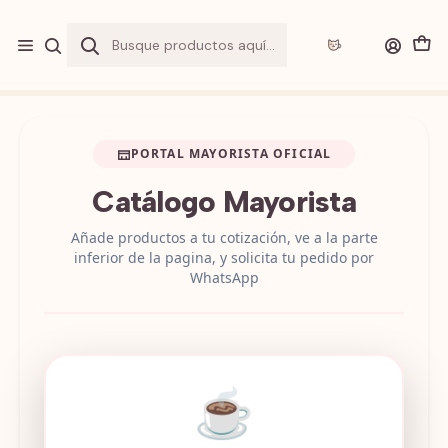
Envio a
"$1.990"
por sobre
$20.000
y
GRATIS
sobre
$40.000
en
Gran Santiago
Inicio
Venta Mayorista
PORTAL MAYORISTA OFICIAL
Catálogo Mayorista
Añade productos a tu cotización, ve a la parte
inferior de la pagina, y solicita tu pedido por
WhatsApp
☕