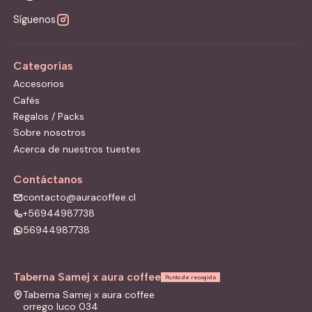
Síguenos
Categorías
Accesorios
Cafés
Regalos / Packs
Sobre nosotros
Acerca de nuestros tuestes
Contáctanos
contacto@auracoffee.cl
+56944987738
56944987738
Taberna Samej x aura coffee
Punto de recogida
Taberna Samej x aura coffee
orrego luco 034