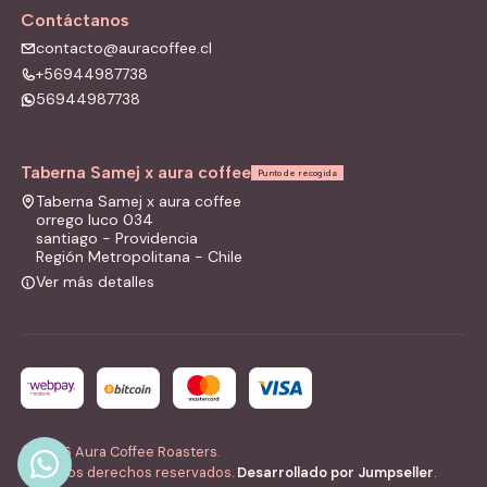
Contáctanos
contacto@auracoffee.cl
+56944987738
56944987738
Taberna Samej x aura coffee
Punto de recogida
Taberna Samej x aura coffee
orrego luco 034
santiago - Providencia
Región Metropolitana - Chile
Ver más detalles
2026 Aura Coffee Roasters.
Todos los derechos reservados.
Desarrollado por Jumpseller
.