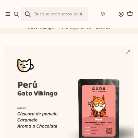
Envio a
"$1.990"
por sobre
$20.000
y
GRATIS
sobre
$40.000
en
Gran Santiago
Inicio
Tienda
Cafés
Gato Vikingo - Perú Cajamarca - Lavado