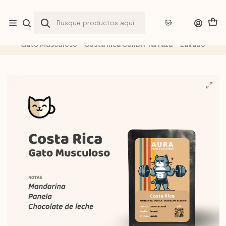
Envio a
"$1.990"
por sobre
$20.000
y
GRATIS
sobre
$40.000
en
Gran Santiago
Inicio
Tienda
Cafés
Gato Musculoso - Costa Rica Colibrí Tarrazú - Lavado