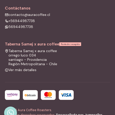
Contáctanos
contacto@auracoffee.cl
+56944987738
56944987738
Taberna Samej x aura coffee
Punto de recogida
Taberna Samej x aura coffee
orrego luco 034
santiago - Providencia
Región Metropolitana - Chile
Ver más detalles
2026 Aura Coffee Roasters.
Todos los derechos reservados.
Desarrollado por Jumpseller
.