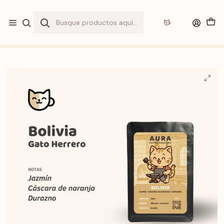
Envio a
"$1.990"
por sobre
$20.000
y
GRATIS
sobre
$40.000
en
Gran Santiago
Inicio
Tienda
Cafés
Gato Herrero - Bolivia - Java lavado