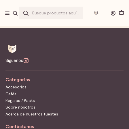
Envio a
"$1.990"
por sobre
$20.000
y
GRATIS
sobre
$40.000
en
Gran Santiago
Inicio
Política de privacidad
Síguenos
Categorías
Accesorios
Cafés
Regalos / Packs
Sobre nosotros
Acerca de nuestros tuestes
Contáctanos