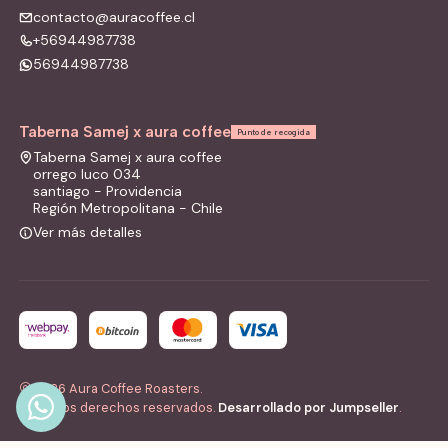
contacto@auracoffee.cl
+56944987738
56944987738
Taberna Samej x aura coffee
Punto de recogida
Taberna Samej x aura coffee
orrego luco 034
santiago - Providencia
Región Metropolitana - Chile
Ver más detalles
2026 Aura Coffee Roasters.
Todos los derechos reservados.
Desarrollado por Jumpseller
.